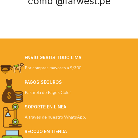
como @farwest.pe
ENVÍO GRATIS TODO LIMA
Por compras mayores a S/300
PAGOS SEGUROS
Pasarela de Pagos Culqi
SOPORTE EN LÍNEA
A través de nuestro WhatsApp.
RECOJO EN TIENDA