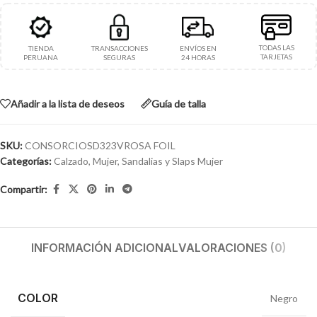
TODAS LAS
TIENDA
TRANSACCIONES
ENVÍOS EN
TARJETAS
PERUANA
SEGURAS
24 HORAS
Añadir a la lista de deseos
Guía de talla
SKU:
CONSORCIOSD323VROSA FOIL
Categorías:
Calzado
,
Mujer
,
Sandalias y Slaps Mujer
Compartir:
INFORMACIÓN ADICIONAL
VALORACIONES (0)
COLOR
Negro