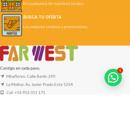
En cualquiera de nuestros locales.
BUSCA TU OFERTA
Los mejores combos y promociones.
Contigo en cada paso.
1
Miraflores: Calle Berlín 290
La Molina: Av. Javier Prado Este 5254
Cel: +51 953 311 171
Correo:
ventas@farwest.pe
NUESTRAS TIENDAS