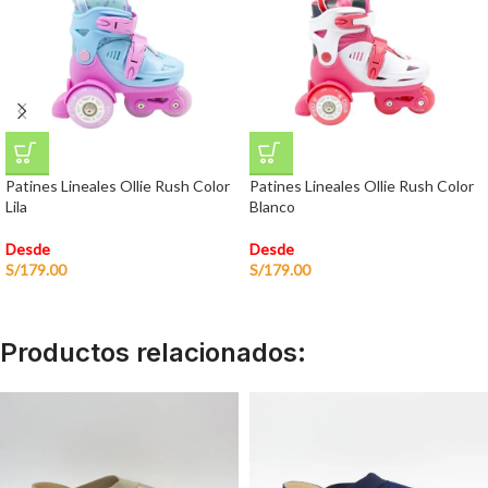
Patines Lineales Ollie Rush Color
Patines Lineales Ollie Rush Color
Lila
Blanco
Desde
Desde
S/
179.00
S/
179.00
Productos relacionados: