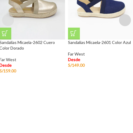
Sandalias Micaela-2602 Cuero
Sandalias Micaela-2601 Color Azul
Color Dorado
Far West
Far West
Desde
Desde
S/
149.00
S/
159.00