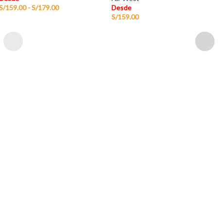
S/
159.00
-
S/
179.00
Desde
S/
159.00