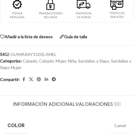
TODAS LAS
TIENDA
TRANSACCIONES
ENVÍOS EN
TARJETAS
PERUANA
SEGURAS
24 HORAS
Añadir a la lista de deseos
Guía de talla
SKU:
GUIMARAY1320CAMEL
Categorías:
Calzado
,
Calzado
,
Mujer
,
Niña
,
Sandalias y Slaps
,
Sandalias y
Slaps Mujer
Compartir:
INFORMACIÓN ADICIONAL
VALORACIONES (0)
COLOR
Camel