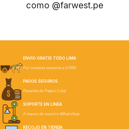
como @farwest.pe
ENVÍO GRATIS TODO LIMA
Por compras mayores a S/300
PAGOS SEGUROS
Pasarela de Pagos Culqi
SOPORTE EN LÍNEA
A través de nuestro WhatsApp.
RECOJO EN TIENDA