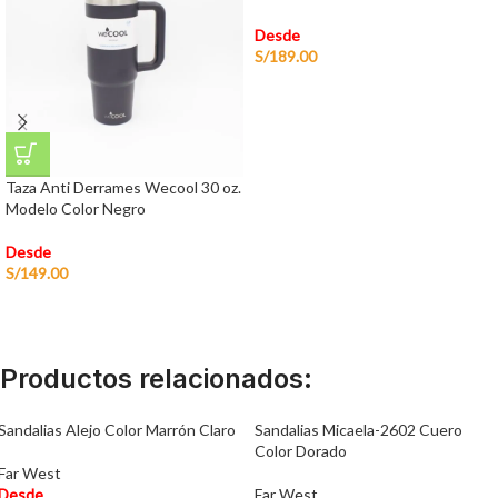
Desde
S/
189.00
Taza Anti Derrames Wecool 30 oz.
Modelo Color Negro
Desde
S/
149.00
Productos relacionados:
Sandalias Alejo Color Marrón Claro
Sandalias Micaela-2602 Cuero
Color Dorado
Far West
Desde
Far West