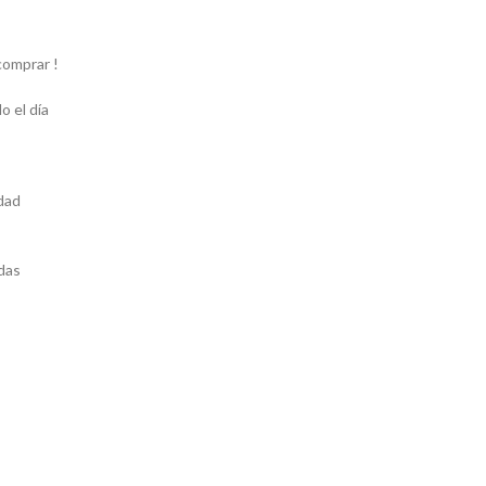
comprar !
o el día
idad
ídas