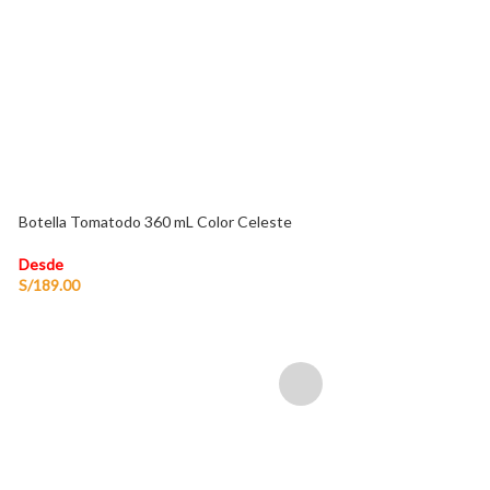
Botas Texanas Mi
Far West
Desde
S/
260.00
Botella Tomatodo 360 mL Color Celeste
Desde
S/
189.00