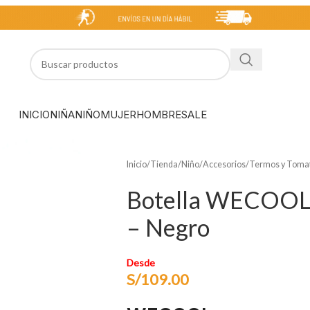
INICIO
NIÑA
NIÑO
MUJER
HOMBRE
SALE
Inicio
/
Tienda
/
Niño
/
Accesorios
/
Termos y Toma
Botella WECOOL
– Negro
Desde
S/
109.00