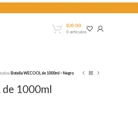
S/
0.00
0
artículos
todos
/
Botella WECOOL de 1000ml – Negro
 de 1000ml