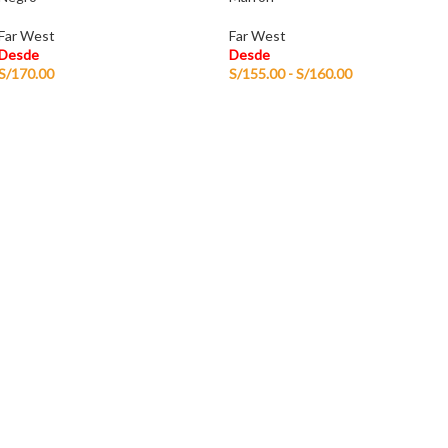
Far West
Far West
Desde
Desde
S/
170.00
S/
155.00
-
S/
160.00