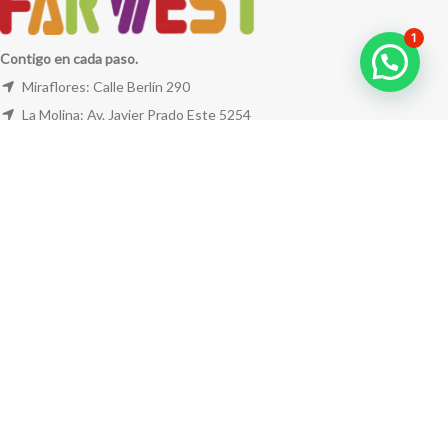
1
Contigo en cada paso.
Miraflores: Calle Berlín 290
La Molina: Av. Javier Prado Este 5254
Cel: +51 953 311 171
Correo:
ventas@farwest.pe
NUESTRAS TIENDAS
TU PEDIDO
LA TIENDA
FAR WEST
TODOS LOS DERECHOS RESERVADOS.
Este sitio está protegido por reCAPTCHA y se aplican la
Política de privacidad
y los
Términos del servicio
de Google.