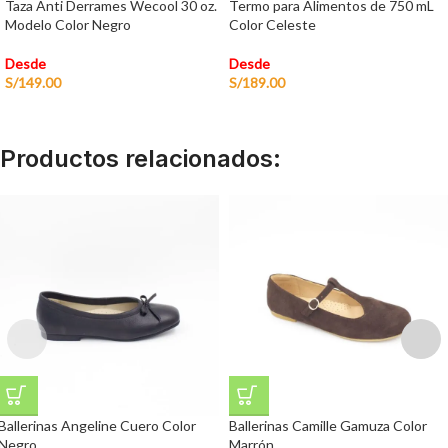
Taza Anti Derrames Wecool 30 oz.
Termo para Alimentos de 750 mL
Modelo Color Negro
Color Celeste
Desde
Desde
S/
149.00
S/
189.00
Productos relacionados:
Ballerinas Angeline Cuero Color
Ballerinas Camille Gamuza Color
Negro
Marrón