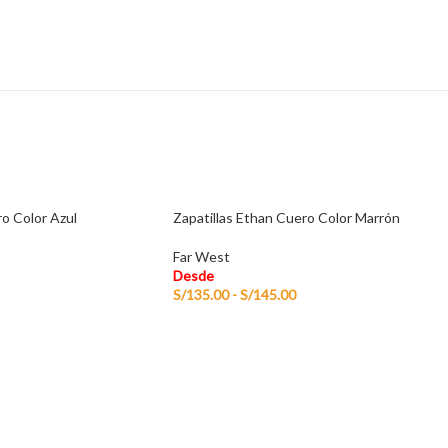
ro Color Azul
Zapatillas Ethan Cuero Color Marrón
Far West
Desde
S/
135.00
-
S/
145.00