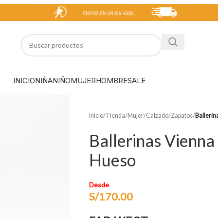
INICIO
NIÑA
NIÑO
MUJER
HOMBRE
SALE
Inicio
/
Tienda
/
Mujer
/
Calzado
/
Zapatos
/
Balleri
Ballerinas Vienna
Hueso
Desde
S/
170.00