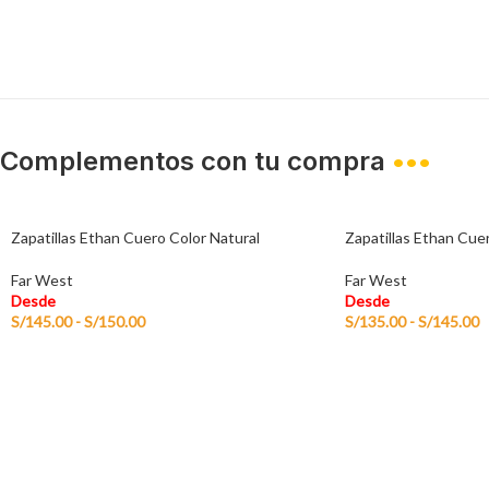
Complementos con tu compra
•••
Zapatillas Ethan Cuero Color Natural
Zapatillas Ethan Cue
Far West
Far West
Desde
Desde
S/
145.00
-
S/
150.00
S/
135.00
-
S/
145.00