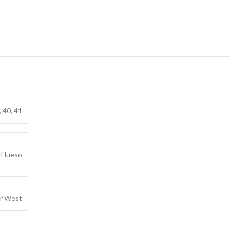
,
40
,
41
Hueso
ar West