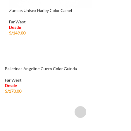
Zuecos Unisex Harley Color Camel
Zuecos Unisex Ha
Far West
Far West
Desde
Desde
S/
149.00
S/
149.00
Ballerinas Angeline Cuero Color Guinda
Far West
Desde
S/
170.00