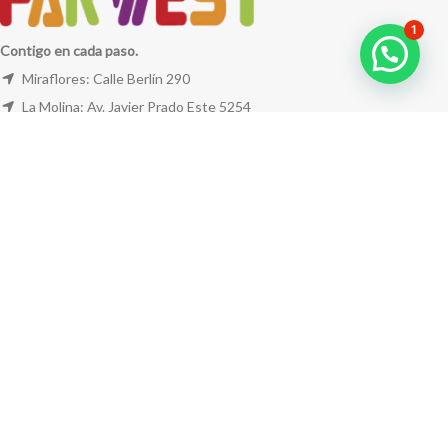
1
Contigo en cada paso.
Miraflores: Calle Berlín 290
La Molina: Av. Javier Prado Este 5254
Cel: +51 953 311 171
Correo:
ventas@farwest.pe
NUESTRAS TIENDAS
TU PEDIDO
LA TIENDA
FAR WEST
TODOS LOS DERECHOS RESERVADOS.
Este sitio está protegido por reCAPTCHA y se aplican la
Política de privacidad
y los
Términos del servicio
de Google.