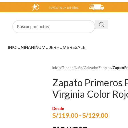
INICIO
NIÑA
NIÑO
MUJER
HOMBRE
SALE
Inicio
/
Tienda
/
Niña
/
Calzado
/
Zapatos
/
Zapato Pr
Zapato Primeros 
Virginia Color Roj
Desde
S/
119.00
-
S/
129.00