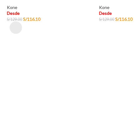
Kone
Kone
Desde
Desde
S/
116.10
S/
116.10
S/
129.00
S/
129.00