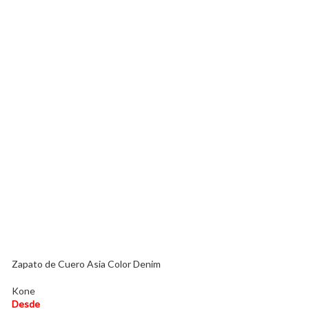
Patines Lineales 
Desde
S/
350.00
Zapato de Cuero Asia Color Denim
Kone
Desde