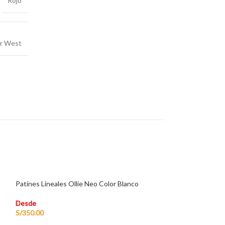
Rojo
ar West
Patines Lineales Ollie Neo Color Blanco
Desde
S/
350.00