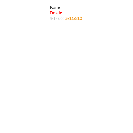
Kone
Desde
S/
116.10
S/
129.00