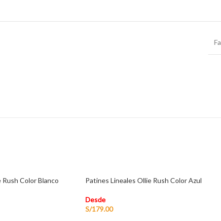
F
e Rush Color Blanco
Patines Lineales Ollie Rush Color Azul
Desde
S/
179.00