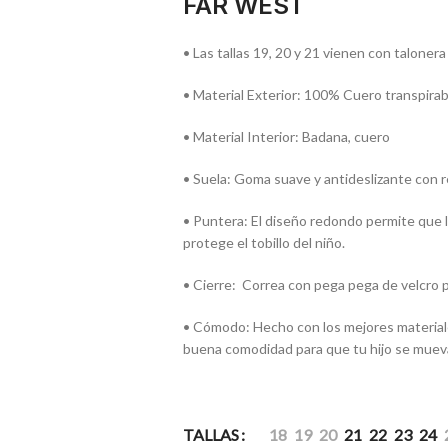
FAR WEST
• Las tallas 19, 20 y 21 vienen con talonera
• Material Exterior: 100% Cuero transpirab
• Material Interior: Badana, cuero
• Suela: Goma suave y antideslizante con re
• Puntera: El diseño redondo permite que l
protege el tobillo del niño.
• Cierre: Correa con pega pega de velcro p
• Cómodo: Hecho con los mejores materiales
buena comodidad para que tu hijo se mueva,
TALLAS
18
19
20
21
22
23
24