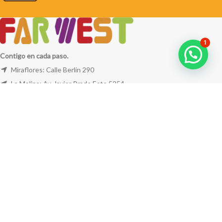
1
Contigo en cada paso.
Miraflores: Calle Berlín 290
La Molina: Av. Javier Prado Este 5254
Cel: +51 953 311 171
Correo:
ventas@farwest.pe
NUESTRAS TIENDAS
TU PEDIDO
LA TIENDA
FAR WEST
TODOS LOS DERECHOS RESERVADOS.
Este sitio está protegido por reCAPTCHA y se aplican la
Política de privacidad
y los