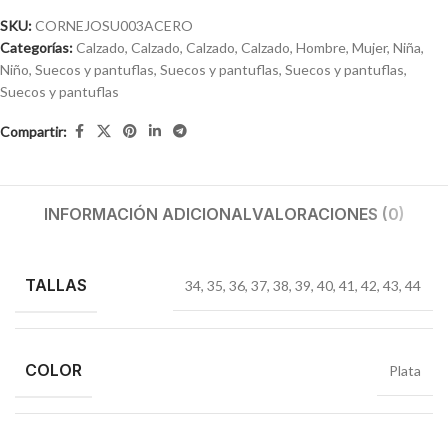
SKU:
CORNEJOSU003ACERO
Categorías:
Calzado
,
Calzado
,
Calzado
,
Calzado
,
Hombre
,
Mujer
,
Niña
,
Niño
,
Suecos y pantuflas
,
Suecos y pantuflas
,
Suecos y pantuflas
,
Suecos y pantuflas
Compartir:
INFORMACIÓN ADICIONAL
VALORACIONES (0)
TALLAS
34
,
35
,
36
,
37
,
38
,
39
,
40
,
41
,
42
,
43
,
44
COLOR
Plata