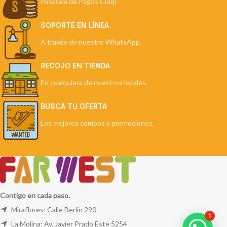
Pasarela de Pagos Culqi
SOPORTE EN LÍNEA
A través de nuestro WhatsApp.
RECOJO EN TIENDA
En cualquiera de nuestros locales.
BUSCA TU OFERTA
Los mejores combos y promociones.
Contigo en cada paso.
Miraflores: Calle Berlín 290
1
La Molina: Av. Javier Prado Este 5254