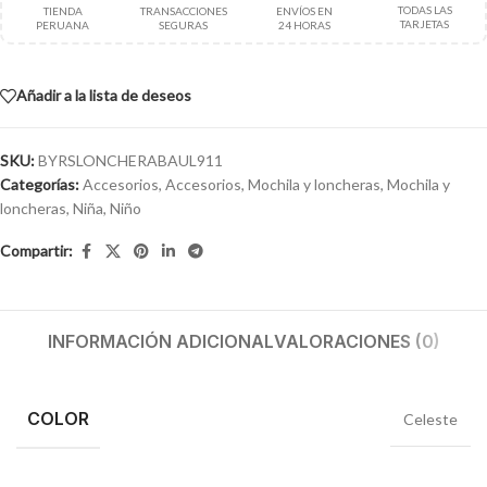
TODAS LAS
TIENDA
TRANSACCIONES
ENVÍOS EN
TARJETAS
PERUANA
SEGURAS
24 HORAS
Añadir a la lista de deseos
SKU:
BYRSLONCHERABAUL911
Categorías:
Accesorios
,
Accesorios
,
Mochila y loncheras
,
Mochila y
loncheras
,
Niña
,
Niño
Compartir:
INFORMACIÓN ADICIONAL
VALORACIONES (0)
COLOR
Celeste