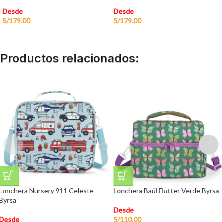
Desde
Desde
S/
179.00
S/
179.00
Productos relacionados:
Lonchera Nursery 911 Celeste
Lonchera Baúl Flutter Verde Byrsa
Byrsa
Desde
Desde
S/
110.00