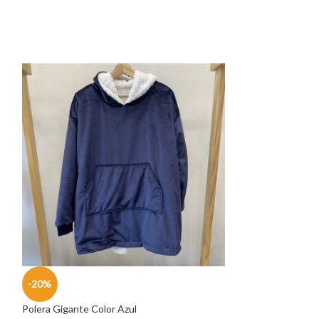
-20%
-20%
Polera Gigante Color Azul
Polera Gigante Co