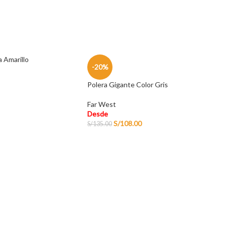
a Amarillo
-20%
Polera Gigante Color Gris
Far West
Desde
S/
108.00
S/
135.00