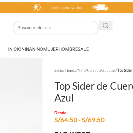
INICIO
NIÑA
NIÑO
MUJER
HOMBRE
SALE
Inicio
/
Tienda
/
Niño
/
Calzado
/
Zapatos
/
Top Sider
Top Sider de Cuer
Azul
Desde
S/
64.50
-
S/
69.50