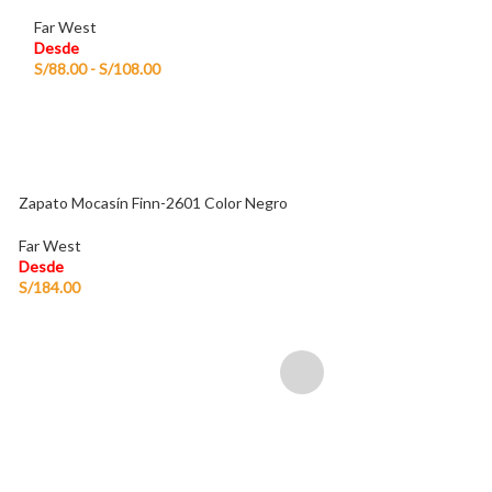
Far West
Desde
Desde
S/
88.00
-
S/
108.0
S/
88.00
-
S/
108.00
Zapato Mocasín Finn-2601 Color Negro
Far West
Desde
S/
184.00