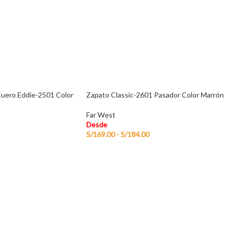
Cuero Eddie-2501 Color
Zapato Classic-2601 Pasador Color Marrón
Far West
Desde
S/
169.00
-
S/
184.00