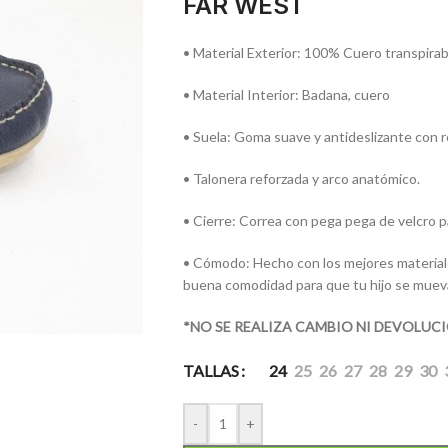
FAR WEST
• Material Exterior: 100% Cuero transpirab
• Material Interior: Badana, cuero
• Suela: Goma suave y antideslizante con re
• Talonera reforzada y arco anatómico.
• Cierre: Correa con pega pega de velcro p
• Cómodo: Hecho con los mejores materiales
buena comodidad para que tu hijo se mueva,
*NO SE REALIZA CAMBIO NI DEVOLUC
TALLAS
24
25
26
27
28
29
30
-
+