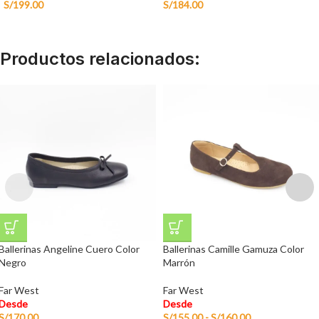
S/
199.00
S/
184.00
Productos relacionados:
Ballerinas Angeline Cuero Color
Ballerinas Camille Gamuza Color
Negro
Marrón
Far West
Far West
Desde
Desde
S/
170.00
S/
155.00
-
S/
160.00