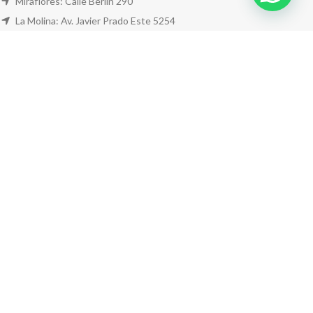
Miraflores: Calle Berlín 290
La Molina: Av. Javier Prado Este 5254
Cel: +51 953 311 171
Correo:
ventas@farwest.pe
NUESTRAS TIENDAS
TU PEDIDO
LA TIENDA
FAR WEST
TODOS LOS DERECHOS RESERVADOS.
Este sitio está protegido por reCAPTCHA y se aplican la
Política de privacidad
y los
Términos del servicio
de Google.