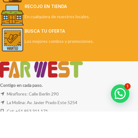
RECOJO EN TIENDA
En cualquiera de nuestros locales.
BUSCA TU OFERTA
Los mejores combos y promociones.
Contigo en cada paso.
1
Miraflores: Calle Berlín 290
La Molina: Av. Javier Prado Este 5254
Cel: +51 953 311 171
Correo:
ventas@farwest.pe