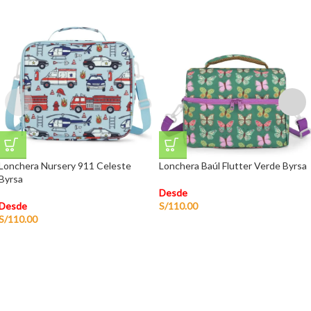
Lonchera Nursery 911 Celeste
Lonchera Baúl Flutter Verde Byrsa
Byrsa
Desde
Desde
S/
110.00
S/
110.00