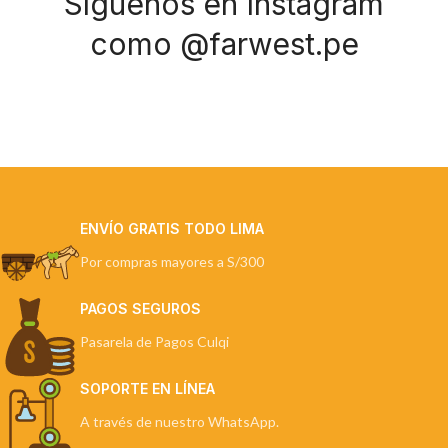
Síguenos en Instagram
como @farwest.pe
ENVÍO GRATIS TODO LIMA
Por compras mayores a S/300
PAGOS SEGUROS
Pasarela de Pagos Culqi
SOPORTE EN LÍNEA
A través de nuestro WhatsApp.