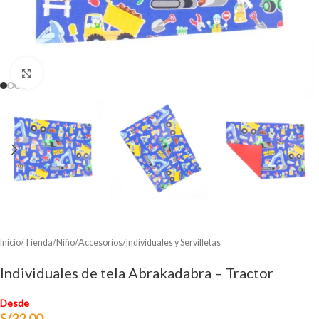
Clic para ampliar
Inicio
/
Tienda
/
Niño
/
Accesorios
/
Individuales y Servilletas
Individuales de tela Abrakadabra – Tractor
Desde
S/
32.00