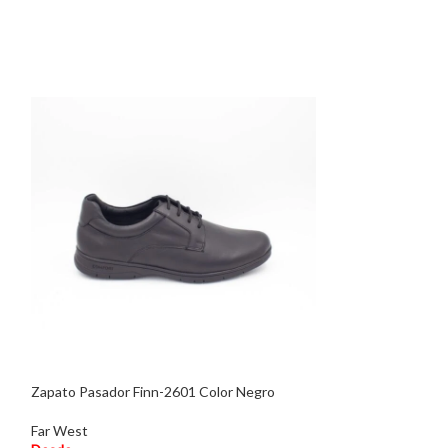
Zapato Pasador Finn-2601 Color Negro
Zapato Mocasín F
Far West
Far West