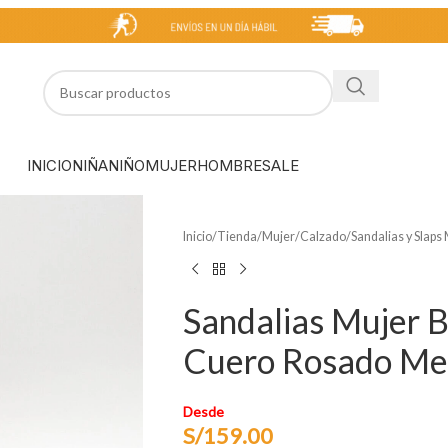
INICIO
NIÑA
NIÑO
MUJER
HOMBRE
SALE
Inicio
/
Tienda
/
Mujer
/
Calzado
/
Sandalias y Slaps
Sandalias Mujer 
Cuero Rosado Met
Desde
S/
159.00