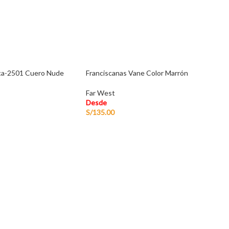
cca-2501 Cuero Nude
Franciscanas Vane Color Marrón
Far West
Desde
S/
135.00