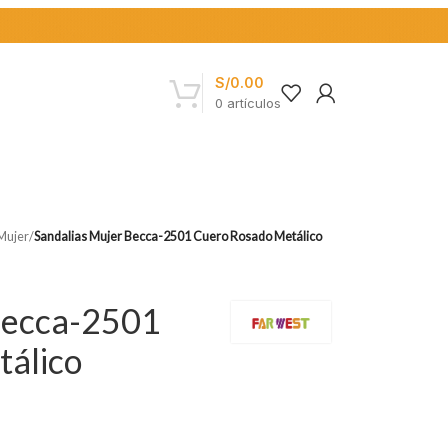
S/
0.00
0
artículos
 Mujer
/
Sandalias Mujer Becca-2501 Cuero Rosado Metálico
Becca-2501
álico