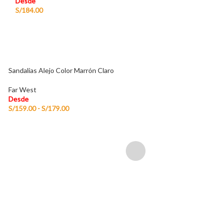
Desde
Desde
S/
184.00
S/
184.00
Sandalias Alejo Color Marrón Claro
Far West
Desde
S/
159.00
-
S/
179.00
Sandalias Mujer Becc