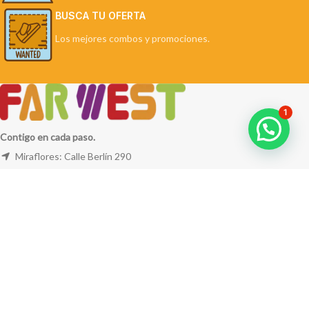
BUSCA TU OFERTA
Los mejores combos y promociones.
1
Contigo en cada paso.
Miraflores: Calle Berlín 290
La Molina: Av. Javier Prado Este 5254
Cel: +51 953 311 171
Correo:
ventas@farwest.pe
NUESTRAS TIENDAS
TU PEDIDO