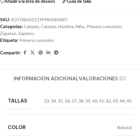
Añadir a la lista de deseos
Guía de talla
SKU:
SOTOBASS119PMHABANO
Categorías:
Calzado
,
Calzado
,
Hombre
,
Niño
,
Primera comunión
,
Zapatos
,
Zapatos
Etiqueta:
Primera comunión
Compartir:
INFORMACIÓN ADICIONAL
VALORACIONES (0)
TALLAS
33
,
34
,
35
,
36
,
37
,
38
,
39
,
40
,
41
,
42
,
43
,
44
,
45
COLOR
Natural