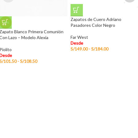
Zapatos de Cuero Adriano
-35%
Pasadores Color Negro
Zapato Blanco Primera Comunión
Far West
Con Lazo – Modelo Alexia
Desde
S/
149.00
-
S/
184.00
Piolito
Desde
S/
101.50
-
S/
108.50