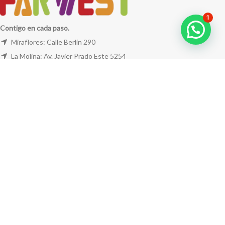
1
Contigo en cada paso.
Miraflores: Calle Berlín 290
La Molina: Av. Javier Prado Este 5254
Cel: +51 953 311 171
Correo:
ventas@farwest.pe
NUESTRAS TIENDAS
TU PEDIDO
LA TIENDA
FAR WEST
TODOS LOS DERECHOS RESERVADOS.
Este sitio está protegido por reCAPTCHA y se aplican la
Política de privacidad
y los
Términos del servicio
de Google.