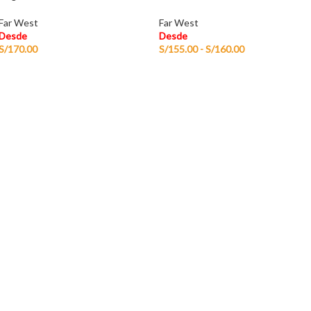
Far West
Far West
Desde
Desde
S/
170.00
S/
155.00
-
S/
160.00