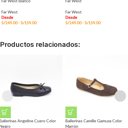
Far West Blanco
Far West
Far West
Far West
Desde
Desde
S/
149.00
-
S/
159.00
S/
149.00
-
S/
159.00
Productos relacionados:
Ballerinas Angeline Cuero Color
Ballerinas Camille Gamuza Color
Negro
Marrón