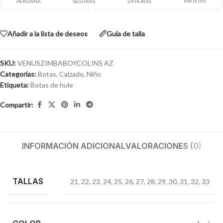
TARJETAS
PERUANA
SEGURAS
24 HORAS
Añadir a la lista de deseos
Guía de talla
SKU:
VENUSZIMBABOYCOLINS AZ
Categorías:
Botas
,
Calzado
,
Niño
Etiqueta:
Botas de hule
Compartir:
INFORMACIÓN ADICIONAL
VALORACIONES (0)
TALLAS
21
,
22
,
23
,
24
,
25
,
26
,
27
,
28
,
29
,
30
,
31
,
32
,
33