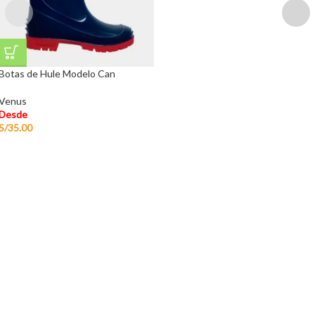
Botas de Hule Modelo Can
Venus
Desde
S/
35.00