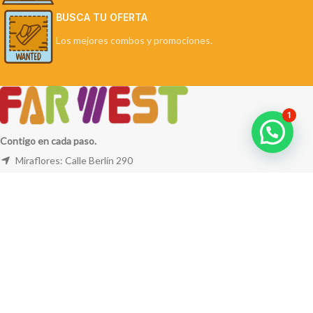
BUSCA TU OFERTA
Los mejores combos y promociones.
1
Contigo en cada paso.
Miraflores: Calle Berlín 290
La Molina: Av. Javier Prado Este 5254
Cel: +51 953 311 171
Correo:
ventas@farwest.pe
NUESTRAS TIENDAS
TU PEDIDO