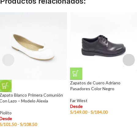
Productos relacionados:
Zapatos de Cuero Adriano
-35%
Pasadores Color Negro
Zapato Blanco Primera Comunión
Far West
Con Lazo – Modelo Alexia
Desde
S/
149.00
-
S/
184.00
Piolito
Desde
S/
101.50
-
S/
108.50