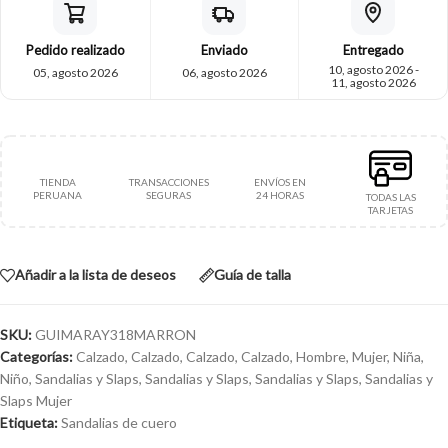
Pedido realizado
Enviado
Entregado
10, agosto 2026 -
05, agosto 2026
06, agosto 2026
11, agosto 2026
TIENDA
TRANSACCIONES
ENVÍOS EN
PERUANA
SEGURAS
24 HORAS
TODAS LAS
TARJETAS
Añadir a la lista de deseos
Guía de talla
SKU:
GUIMARAY318MARRON
Categorías:
Calzado
,
Calzado
,
Calzado
,
Calzado
,
Hombre
,
Mujer
,
Niña
,
Niño
,
Sandalias y Slaps
,
Sandalias y Slaps
,
Sandalias y Slaps
,
Sandalias y
Slaps Mujer
Etiqueta:
Sandalias de cuero