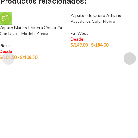
Productos relacionados:
Zapatos de Cuero Adriano
-35%
Pasadores Color Negro
Zapato Blanco Primera Comunión
Far West
Con Lazo – Modelo Alexia
Desde
S/
149.00
-
S/
184.00
Piolito
Desde
S/
101.50
-
S/
108.50