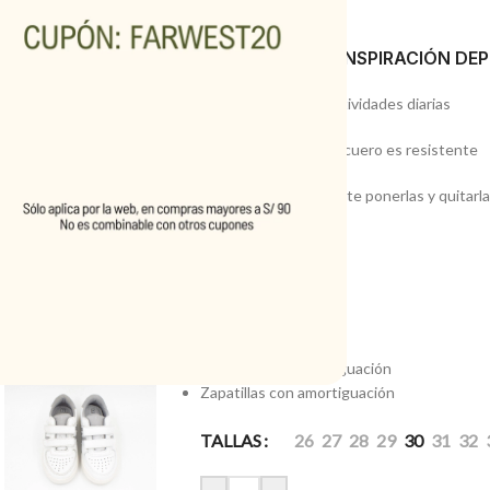
FAR WEST
ZAPATILLAS DE INSPIRACIÓN DE
Perfectas para las actividades diarias
El clásico exterior en cuero es resistente
El pega pega te permite ponerlas y quitarlas
Detalle
Horma clásica
Pega pega
Exterior de cuero
Sensación de amortiguación
Zapatillas con amortiguación
TALLAS
26
27
28
29
30
31
32