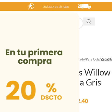
INICIO
NIÑA
NIÑO
MUJER
HOMBRE
SALE
Inicio
/
Tienda
/
Niño
/
Calzado
/
Para Cole
/
Zapatil
Zapatillas Willow
Pega Pega Gris
Desde
S/
80.40
-
S/
92.40