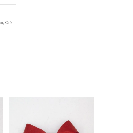
co
,
Gris