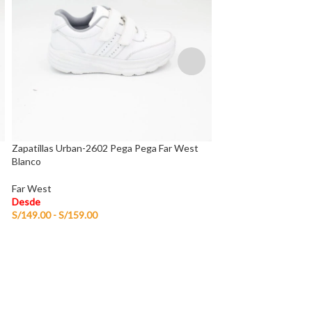
Zapatillas Urban-2602 Pega Pega Far West
Zapatillas Willow – 
Blanco
Far West
Far West
Desde
Desde
S/
134.00
-
S/
154.00
S/
149.00
-
S/
159.00