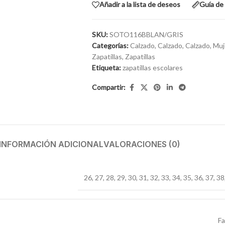
Añadir a la lista de deseos
Guía de 
SKU:
SOTO116BBLAN/GRIS
Categorías:
Calzado
,
Calzado
,
Calzado
,
Muj
Zapatillas
,
Zapatillas
Etiqueta:
zapatillas escolares
Compartir:
INFORMACIÓN ADICIONAL
VALORACIONES (0)
26
,
27
,
28
,
29
,
30
,
31
,
32
,
33
,
34
,
35
,
36
,
37
,
38
F