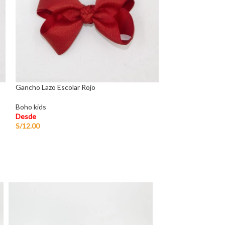
Gancho Lazo Escolar Rojo
Gorra Far West Di
Boho kids
Desde
Desde
S/
55.00
S/
12.00