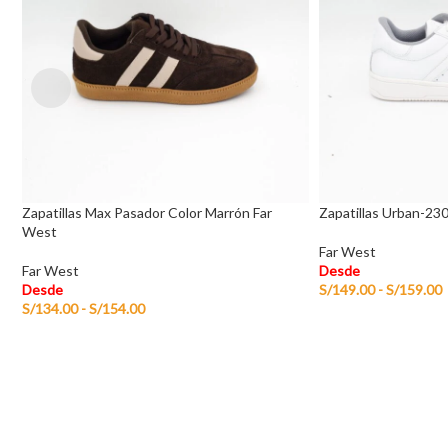
Zapatillas Max Pasador Color Marrón Far
Zapatillas Urban-23
West
Far West
Far West
Desde
Desde
S/
149.00
-
S/
159.00
S/
134.00
-
S/
154.00