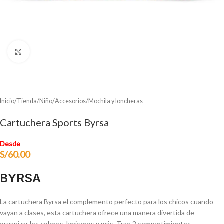
Clic para ampliar
Inicio
/
Tienda
/
Niño
/
Accesorios
/
Mochila y loncheras
Cartuchera Sports Byrsa
Desde
S/
60.00
BYRSA
La cartuchera Byrsa el complemento perfecto para los chicos cuando
vayan a clases, esta cartuchera ofrece una manera divertida de
organizar los colores, lapiceros y más. Trae 2 compartimientos.