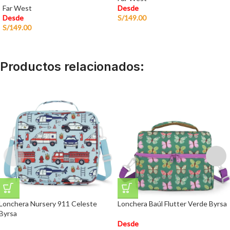
Far West
Desde
Desde
S/
149.00
S/
149.00
Productos relacionados:
Lonchera Nursery 911 Celeste
Lonchera Baúl Flutter Verde Byrsa
Byrsa
Desde