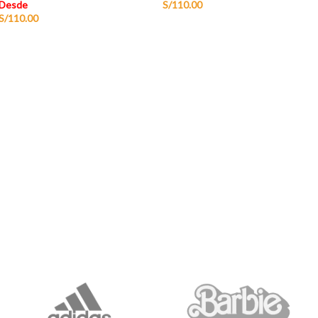
Desde
S/
110.00
S/
110.00