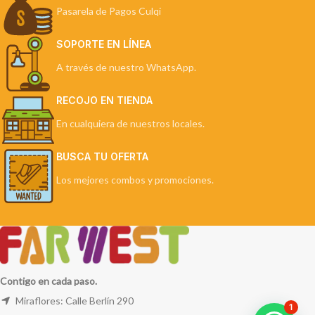
Pasarela de Pagos Culqi
SOPORTE EN LÍNEA
A través de nuestro WhatsApp.
RECOJO EN TIENDA
En cualquiera de nuestros locales.
BUSCA TU OFERTA
Los mejores combos y promociones.
Contigo en cada paso.
Miraflores: Calle Berlín 290
1