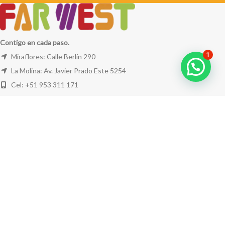
Contigo en cada paso.
1
Miraflores: Calle Berlín 290
La Molina: Av. Javier Prado Este 5254
Cel: +51 953 311 171
Correo:
ventas@farwest.pe
NUESTRAS TIENDAS
TU PEDIDO
LA TIENDA
FAR WEST
TODOS LOS DERECHOS RESERVADOS.
Este sitio está protegido por reCAPTCHA y se aplican la
Política de privacidad
y los
Términos del servicio
de Google.