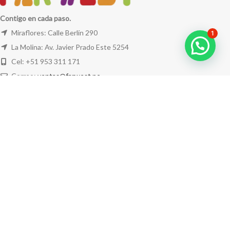
Contigo en cada paso.
Miraflores: Calle Berlín 290
1
La Molina: Av. Javier Prado Este 5254
Cel: +51 953 311 171
Correo:
ventas@farwest.pe
NUESTRAS TIENDAS
TU PEDIDO
LA TIENDA
FAR WEST
TODOS LOS DERECHOS RESERVADOS.
Este sitio está protegido por reCAPTCHA y se aplican la
Política de privacidad
y los
Términos del servicio
de Google.