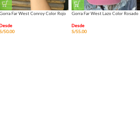
Gorra Far West Conroy Color Rojo
Gorra Far West Lazo Color Rosado
Desde
Desde
S/
50.00
S/
55.00