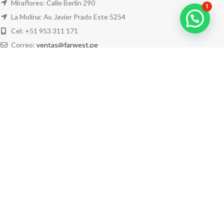
Miraflores: Calle Berlín 290
1
La Molina: Av. Javier Prado Este 5254
Cel: +51 953 311 171
Correo:
ventas@farwest.pe
NUESTRAS TIENDAS
TU PEDIDO
LA TIENDA
FAR WEST
TODOS LOS DERECHOS RESERVADOS.
Este sitio está protegido por reCAPTCHA y se aplican la
Política de privacidad
y los
Términos del servicio
de Google.