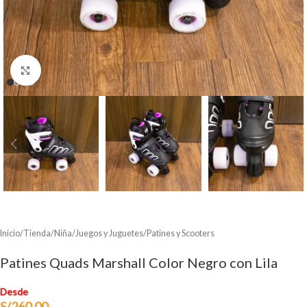
Clic para ampliar
Inicio
/
Tienda
/
Niña
/
Juegos y Juguetes
/
Patines y Scooters
Patines Quads Marshall Color Negro con Lila
Desde
S/
260.00