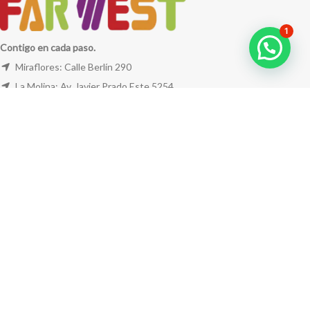
1
Contigo en cada paso.
Miraflores: Calle Berlín 290
La Molina: Av. Javier Prado Este 5254
Cel: +51 953 311 171
Correo:
ventas@farwest.pe
NUESTRAS TIENDAS
TU PEDIDO
LA TIENDA
FAR WEST
TODOS LOS DERECHOS RESERVADOS.
Este sitio está protegido por reCAPTCHA y se aplican la
Política de privacidad
y los
Términos del servicio
de Google.