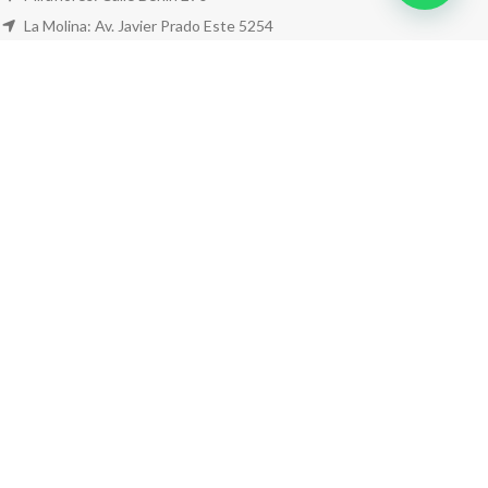
La Molina: Av. Javier Prado Este 5254
Cel: +51 953 311 171
Correo:
ventas@farwest.pe
NUESTRAS TIENDAS
TU PEDIDO
LA TIENDA
FAR WEST
TODOS LOS DERECHOS RESERVADOS.
Este sitio está protegido por reCAPTCHA y se aplican la
Política de privacidad
y los
Términos del servicio
de Google.