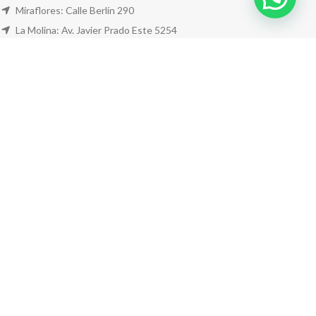
Miraflores: Calle Berlín 290
La Molina: Av. Javier Prado Este 5254
Cel: +51 953 311 171
Correo:
ventas@farwest.pe
NUESTRAS TIENDAS
TU PEDIDO
LA TIENDA
FAR WEST
TODOS LOS DERECHOS RESERVADOS.
Este sitio está protegido por reCAPTCHA y se aplican la
Política de privacidad
y los
Términos del servicio
de Google.