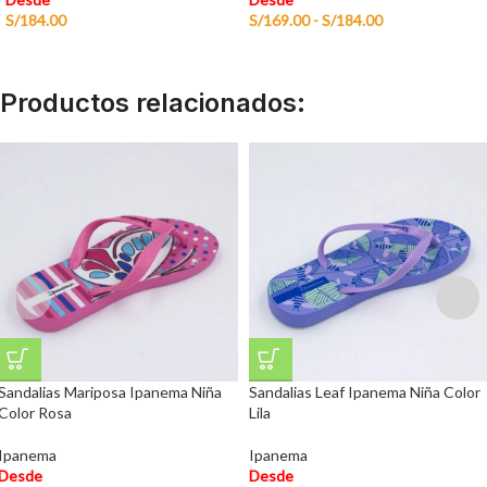
S/
184.00
S/
169.00
-
S/
184.00
Productos relacionados:
Sandalias Mariposa Ipanema Niña
Sandalias Leaf Ipanema Niña Color
Color Rosa
Lila
Ipanema
Ipanema
Desde
Desde