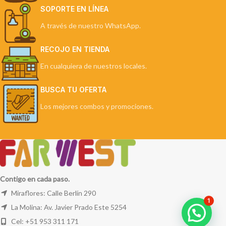
SOPORTE EN LÍNEA
A través de nuestro WhatsApp.
RECOJO EN TIENDA
En cualquiera de nuestros locales.
BUSCA TU OFERTA
Los mejores combos y promociones.
Contigo en cada paso.
Miraflores: Calle Berlín 290
1
La Molina: Av. Javier Prado Este 5254
Cel: +51 953 311 171