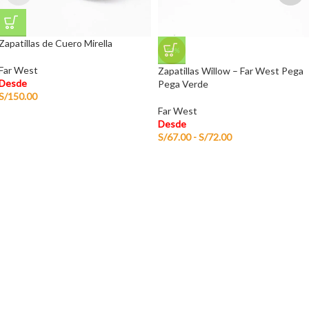
Zapatillas de Cuero Mirella
-50%
Far West
Zapatillas Willow – Far West Pega
Desde
Pega Verde
S/
150.00
Far West
Desde
S/
67.00
-
S/
72.00