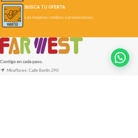
BUSCA TU OFERTA
Los mejores combos y promociones.
Contigo en cada paso.
Miraflores: Calle Berlín 290
La Molina: Av. Javier Prado Este 5254
Cel: +51 953 311 171
Correo:
ventas@farwest.pe
NUESTRAS TIENDAS
TU PEDIDO