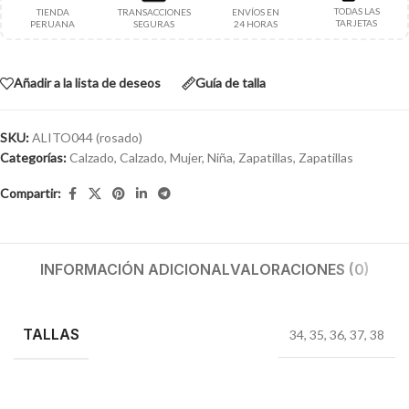
TODAS LAS
TIENDA
TRANSACCIONES
ENVÍOS EN
TARJETAS
PERUANA
SEGURAS
24 HORAS
Añadir a la lista de deseos
Guía de talla
SKU:
ALITO044 (rosado)
Categorías:
Calzado
,
Calzado
,
Mujer
,
Niña
,
Zapatillas
,
Zapatillas
Compartir:
INFORMACIÓN ADICIONAL
VALORACIONES (0)
TALLAS
34
,
35
,
36
,
37
,
38