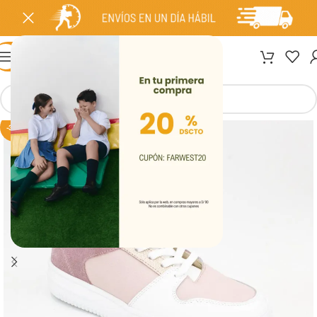
MENÚ
-30%