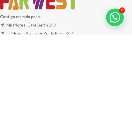
1
Contigo en cada paso.
Miraflores: Calle Berlín 290
La Molina: Av. Javier Prado Este 5254
Cel: +51 953 311 171
Correo:
ventas@farwest.pe
NUESTRAS TIENDAS
TU PEDIDO
LA TIENDA
FAR WEST
TODOS LOS DERECHOS RESERVADOS.
Este sitio está protegido por reCAPTCHA y se aplican la
Política de privacidad
y los
Términos del servicio
de Google.