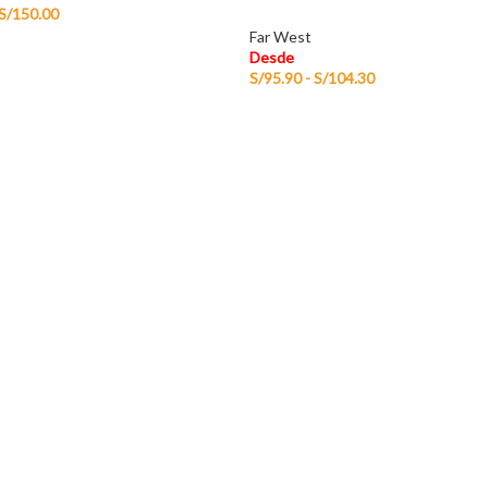
S/
150.00
Far West
Desde
S/
95.90
-
S/
104.30