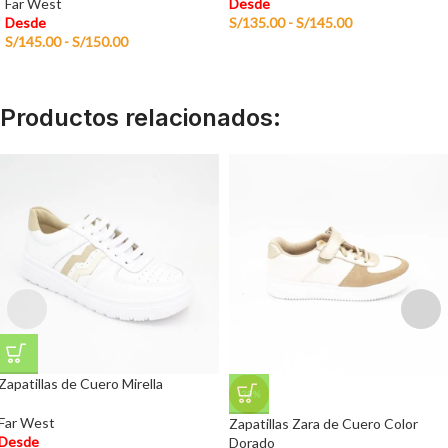
Far West
Desde
Desde
S/
135.00
-
S/
145.00
S/
145.00
-
S/
150.00
Productos relacionados:
Zapatillas de Cuero Mirella
-38%
Far West
Zapatillas Zara de Cuero Color
Desde
Dorado