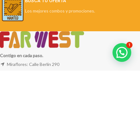
BUSCA TU OFERTA
Los mejores combos y promociones.
1
Contigo en cada paso.
Miraflores: Calle Berlín 290
La Molina: Av. Javier Prado Este 5254
Cel: +51 953 311 171
Correo:
ventas@farwest.pe
NUESTRAS TIENDAS
TU PEDIDO
LA TIENDA