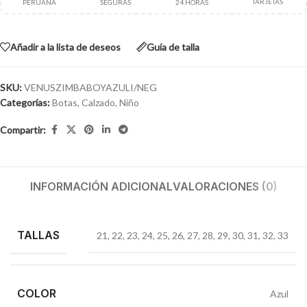
TARJETAS
PERUANA
SEGURAS
24 HORAS
Añadir a la lista de deseos
Guía de talla
SKU:
VENUSZIMBABOYAZULI/NEG
Categorías:
Botas
,
Calzado
,
Niño
Compartir:
INFORMACIÓN ADICIONAL
VALORACIONES (0)
TALLAS
21
,
22
,
23
,
24
,
25
,
26
,
27
,
28
,
29
,
30
,
31
,
32
,
33
COLOR
Azul