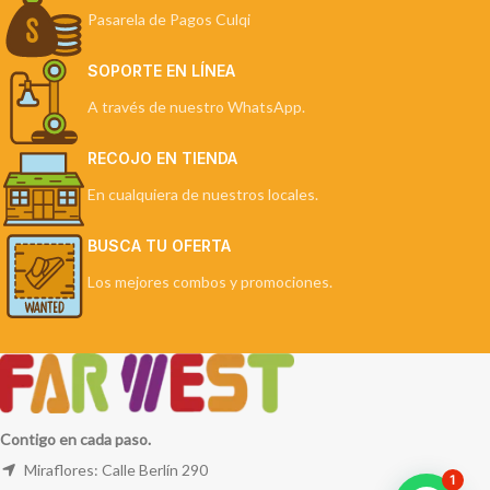
Pasarela de Pagos Culqi
SOPORTE EN LÍNEA
A través de nuestro WhatsApp.
RECOJO EN TIENDA
En cualquiera de nuestros locales.
BUSCA TU OFERTA
Los mejores combos y promociones.
Contigo en cada paso.
Miraflores: Calle Berlín 290
1