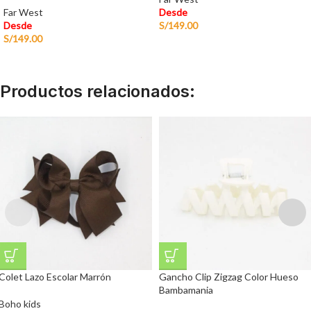
Far West
Desde
Desde
S/
149.00
S/
149.00
Productos relacionados:
Colet Lazo Escolar Marrón
Gancho Clip Zigzag Color Hueso
Bambamania
Boho kids