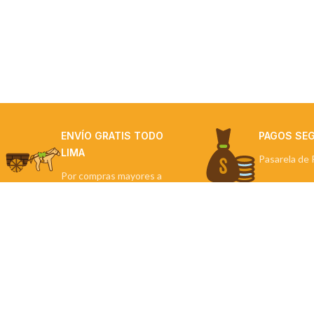
ENVÍO GRATIS TODO
PAGOS SE
LIMA
Pasarela de 
Por compras mayores a
S/300
NUESTRAS TIE
Miraflores
Contigo en cada paso.
La Molina
Miraflores: Calle Berlín 290
La Molina: Av. Javier Prado Este 5254
Cel: +51 953 311 171