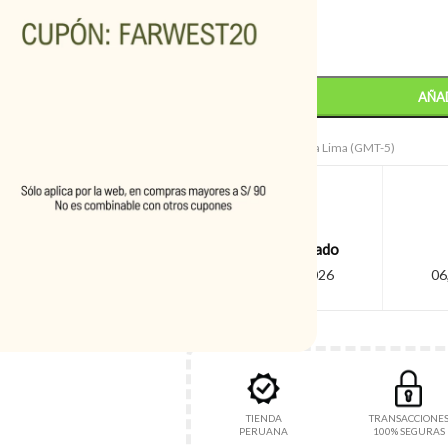
COLOR
-
+
AÑAD
Entrega estimada — Hora Lima (GMT-5)
Pedido realizado
05, agosto 2026
06
TIENDA
TRANSACCIONE
PERUANA
100% SEGURAS