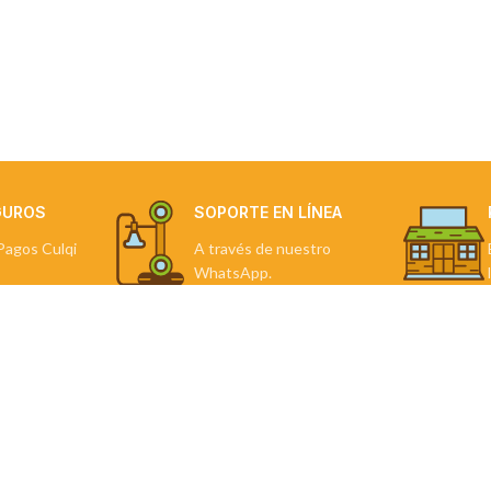
GUROS
SOPORTE EN LÍNEA
Pagos Culqi
A través de nuestro
WhatsApp.
NDAS
TU PEDIDO
Mi Cuenta
Favoritos
Direcciones
Carrito
Checkout