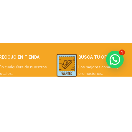
1
RECOJO EN TIENDA
BUSCA TU OFERTA
En cualquiera de nuestros
Los mejores combos y
locales.
promociones.
LA TIENDA
Política de Privacidad
Términos y Condiciones
Preguntas Frecuentes
Contáctanos