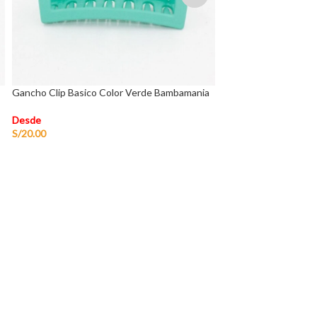
Gancho Clip Basico Color Verde Bambamania
Gancho Clip Cadena 
Bambamania
Desde
S/
20.00
Desde
S/
18.00