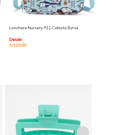
Lonchera Nursery 911 Celeste Byrsa
Lonchera Baúl 91
Desde
Desde
S/
110.00
S/
110.00