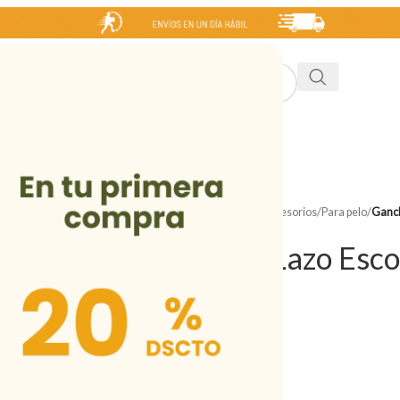
INICIO
NIÑA
NIÑO
MUJER
HOMBRE
SALE
Inicio
/
Tienda
/
Niña
/
Accesorios
/
Para pelo
/
Ganch
Gancho Lazo Esco
Desde
S/
12.00