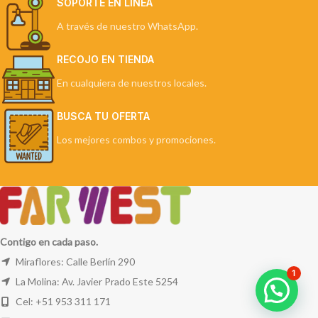
SOPORTE EN LÍNEA
A través de nuestro WhatsApp.
RECOJO EN TIENDA
En cualquiera de nuestros locales.
BUSCA TU OFERTA
Los mejores combos y promociones.
Contigo en cada paso.
Miraflores: Calle Berlín 290
1
La Molina: Av. Javier Prado Este 5254
Cel: +51 953 311 171