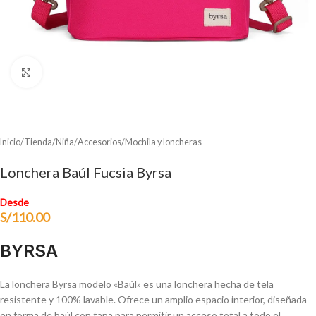
Clic para ampliar
Inicio
/
Tienda
/
Niña
/
Accesorios
/
Mochila y loncheras
Lonchera Baúl Fucsia Byrsa
Desde
S/
110.00
BYRSA
La lonchera Byrsa modelo «Baúl» es una lonchera hecha de tela
resistente y 100% lavable. Ofrece un amplio espacio interior, diseñada
en forma de baúl con tapa para permitir un acceso total a todo el