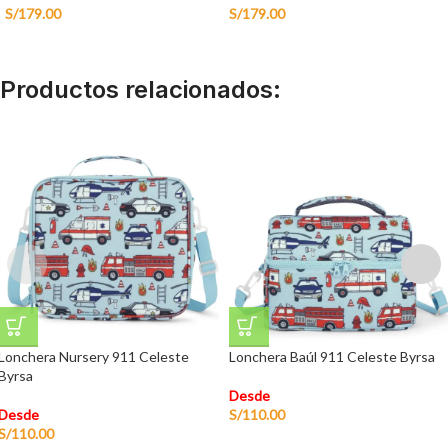
S/
179.00
S/
179.00
Productos relacionados:
Lonchera Nursery 911 Celeste
Lonchera Baúl 911 Celeste Byrsa
Byrsa
Desde
Desde
S/
110.00
S/
110.00