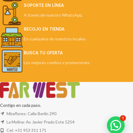
SOPORTE EN LÍNEA
A través de nuestro WhatsApp.
RECOJO EN TIENDA
En cualquiera de nuestros locales.
BUSCA TU OFERTA
Los mejores combos y promociones.
Contigo en cada paso.
Miraflores: Calle Berlín 290
1
La Molina: Av. Javier Prado Este 5254
Cel: +51 953 311 171