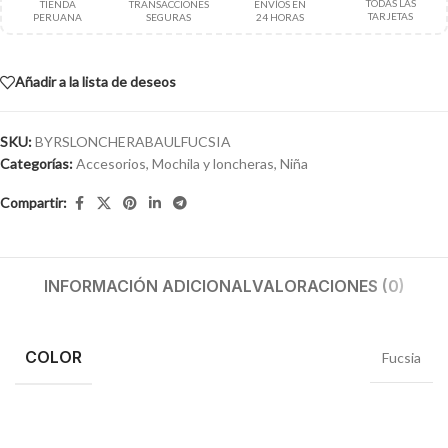
TODAS LAS
TIENDA
TRANSACCIONES
ENVÍOS EN
TARJETAS
PERUANA
SEGURAS
24 HORAS
Añadir a la lista de deseos
SKU:
BYRSLONCHERABAULFUCSIA
Categorías:
Accesorios
,
Mochila y loncheras
,
Niña
Compartir:
INFORMACIÓN ADICIONAL
VALORACIONES (0)
COLOR
Fucsia