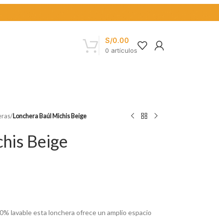
S/
0.00
0
artículos
eras
/
Lonchera Baúl Michis Beige
his Beige
0% lavable esta lonchera ofrece un amplio espacio