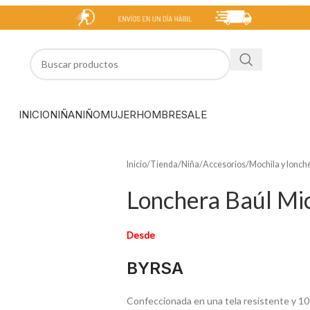
INICIO
NIÑA
NIÑO
MUJER
HOMBRE
SALE
Inicio
/
Tienda
/
Niña
/
Accesorios
/
Mochila y lonch
Lonchera Baúl Mic
Desde
BYRSA
Confeccionada en una tela resistente y 10