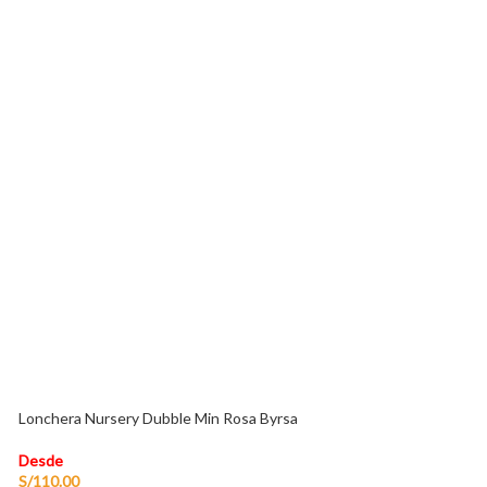
Patines Lineales 
Desde
S/
350.00
Lonchera Nursery Dubble Min Rosa Byrsa
Desde
S/
110.00