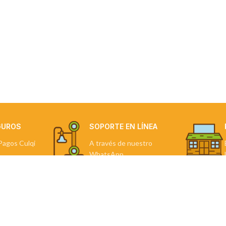
GUROS
SOPORTE EN LÍNEA
Pagos Culqi
A través de nuestro
WhatsApp.
NDAS
TU PEDIDO
Mi Cuenta
Favoritos