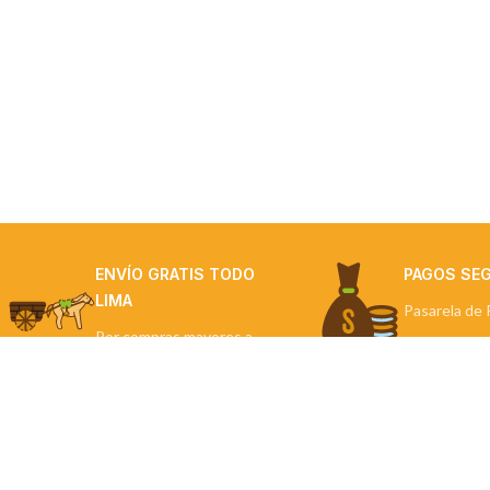
ENVÍO GRATIS TODO
PAGOS SE
LIMA
Pasarela de 
Por compras mayores a
S/300
NUESTRAS TIE
Contigo en cada paso.
Miraflores
Miraflores: Calle Berlín 290
La Molina