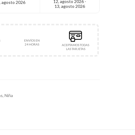
12, agosto 2026 -
, agosto 2026
13, agosto 2026
S
ENVÍOS EN
24 HORAS
ACEPTAMOS TODAS
LAS TARJETAS
as
,
Niña