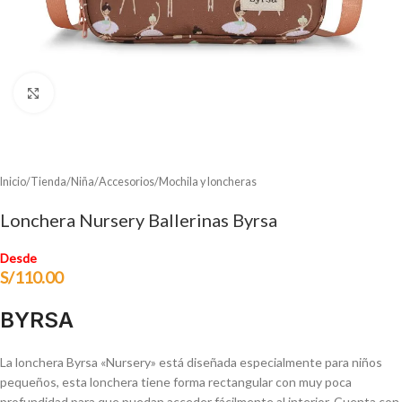
Clic para ampliar
Inicio
/
Tienda
/
Niña
/
Accesorios
/
Mochila y loncheras
Lonchera Nursery Ballerinas Byrsa
Desde
S/
110.00
BYRSA
La lonchera Byrsa «Nursery» está diseñada especialmente para niños
pequeños, esta lonchera tiene forma rectangular con muy poca
profundidad para que puedan acceder fácilmente al interior. Cuenta con