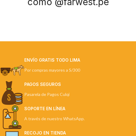
como @farwest.pe
ENVÍO GRATIS TODO LIMA
Por compras mayores a S/300
PAGOS SEGUROS
Pasarela de Pagos Culqi
SOPORTE EN LÍNEA
A través de nuestro WhatsApp.
RECOJO EN TIENDA