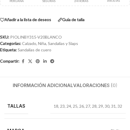
TARJETAS
PERUANA
SEGURAS
24 HORAS
Añadir a la lista de deseos
Guía de talla
SKU:
PIOLINBY315-V20BLANCO
Categorías:
Calzado
,
Niña
,
Sandalias y Slaps
Etiqueta:
Sandalias de cuero
Compartir:
INFORMACIÓN ADICIONAL
VALORACIONES (0)
TALLAS
18
,
23
,
24
,
25
,
26
,
27
,
28
,
29
,
30
,
31
,
32