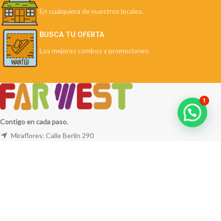
En cualquiera de nuestros locales.
BUSCA TU OFERTA
Los mejores combos y promociones.
1
Contigo en cada paso.
Miraflores: Calle Berlín 290
La Molina: Av. Javier Prado Este 5254
Cel: +51 953 311 171
Correo:
ventas@farwest.pe
NUESTRAS TIENDAS