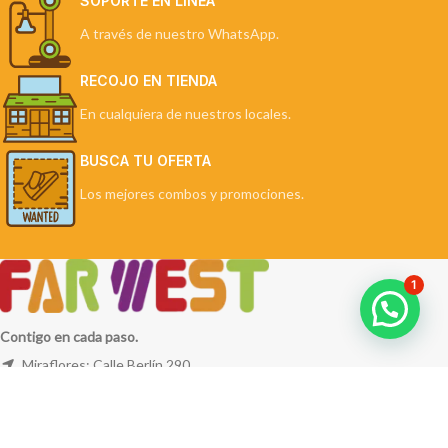
SOPORTE EN LÍNEA
A través de nuestro WhatsApp.
RECOJO EN TIENDA
En cualquiera de nuestros locales.
BUSCA TU OFERTA
Los mejores combos y promociones.
1
Contigo en cada paso.
Miraflores: Calle Berlín 290
La Molina: Av. Javier Prado Este 5254
Cel: +51 953 311 171