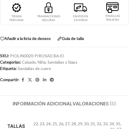
TODAS LAS
TIENDA
TRANSACCIONES
ENVÍOS EN
TARJETAS
PERUANA
SEGURAS
24 HORAS
Añadir a la lista de deseos
Guía de talla
SKU:
PIOLIN0020-PIROSAD BAJO
Categorías:
Calzado
,
Niña
,
Sandalias y Slaps
Etiqueta:
Sandalias de cuero
Compartir:
INFORMACIÓN ADICIONAL
VALORACIONES (0)
22
,
23
,
24
,
25
,
26
,
27
,
28
,
29
,
30
,
31
,
32
,
33
,
34
,
35
,
TALLAS