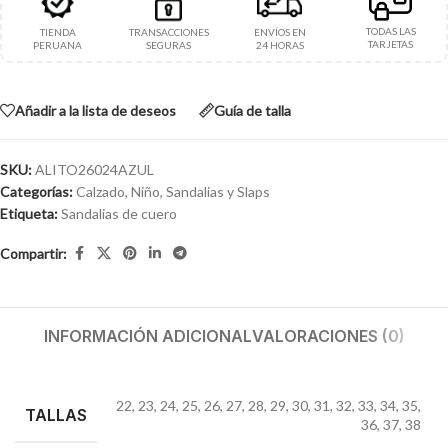
TODAS LAS
TIENDA
TRANSACCIONES
ENVÍOS EN
TARJETAS
PERUANA
SEGURAS
24 HORAS
Añadir a la lista de deseos
Guía de talla
SKU:
ALITO26024AZUL
Categorías:
Calzado
,
Niño
,
Sandalias y Slaps
Etiqueta:
Sandalias de cuero
Compartir:
INFORMACIÓN ADICIONAL
VALORACIONES (0)
22
,
23
,
24
,
25
,
26
,
27
,
28
,
29
,
30
,
31
,
32
,
33
,
34
,
35
,
TALLAS
36
,
37
,
38