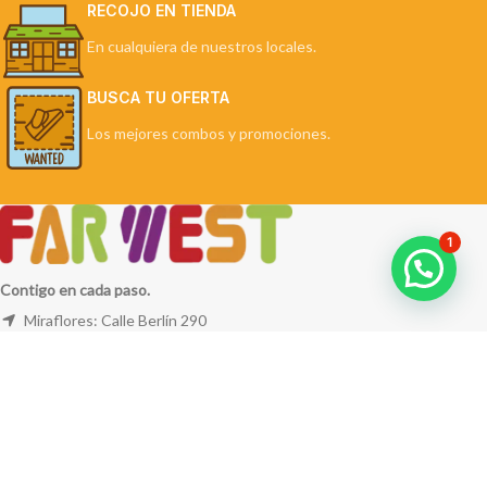
RECOJO EN TIENDA
En cualquiera de nuestros locales.
BUSCA TU OFERTA
Los mejores combos y promociones.
1
Contigo en cada paso.
Miraflores: Calle Berlín 290
La Molina: Av. Javier Prado Este 5254
Cel: +51 953 311 171
Correo:
ventas@farwest.pe
NUESTRAS TIENDAS