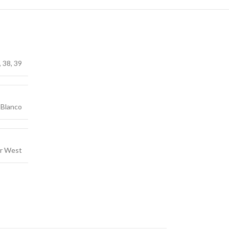
,
38
,
39
Blanco
ar West