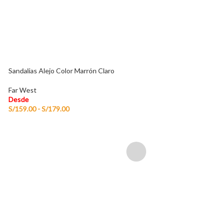
Desde
S/
149.00
Sandalias Alejo Color Marrón Claro
Far West
Desde
S/
159.00
-
S/
179.00
Sandalias Mujer Becc