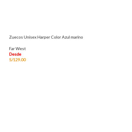
Zuecos Unisex Harper Color Azul marino
Far West
Desde
S/
129.00
Sandalia de Cuero
Far West