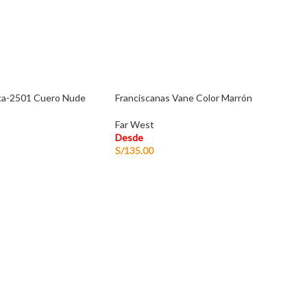
cca-2501 Cuero Nude
Franciscanas Vane Color Marrón
Far West
Desde
S/
135.00