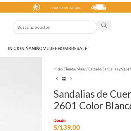
INICIO
NIÑA
NIÑO
MUJER
HOMBRE
SALE
Inicio
/
Tienda
/
Mujer
/
Calzado
/
Sandalias y Slaps
Sandalias de Cuer
2601 Color Blanc
Desde
S/
139.00