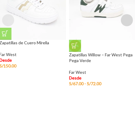
Zapatillas de Cuero Mirella
-50%
Far West
Zapatillas Willow – Far West Pega
Desde
Pega Verde
S/
150.00
Far West
Desde
S/
67.00
-
S/
72.00