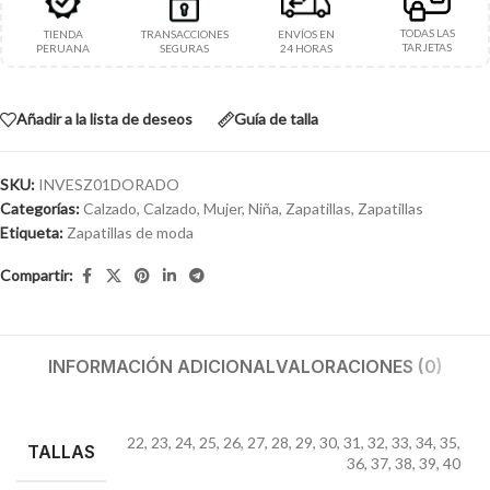
TODAS LAS
TIENDA
TRANSACCIONES
ENVÍOS EN
TARJETAS
PERUANA
SEGURAS
24 HORAS
Añadir a la lista de deseos
Guía de talla
SKU:
INVESZ01DORADO
Categorías:
Calzado
,
Calzado
,
Mujer
,
Niña
,
Zapatillas
,
Zapatillas
Etiqueta:
Zapatillas de moda
Compartir:
INFORMACIÓN ADICIONAL
VALORACIONES (0)
22
,
23
,
24
,
25
,
26
,
27
,
28
,
29
,
30
,
31
,
32
,
33
,
34
,
35
,
TALLAS
36
,
37
,
38
,
39
,
40