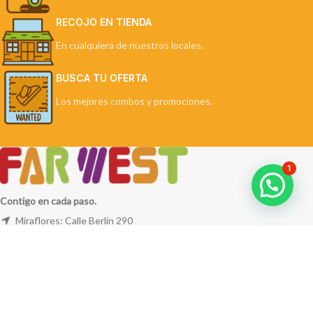
RECOJO EN TIENDA
En cualquiera de nuestros locales.
BUSCA TU OFERTA
Los mejores combos y promociones.
1
Contigo en cada paso.
Miraflores: Calle Berlín 290
La Molina: Av. Javier Prado Este 5254
Cel: +51 953 311 171
Correo:
ventas@farwest.pe