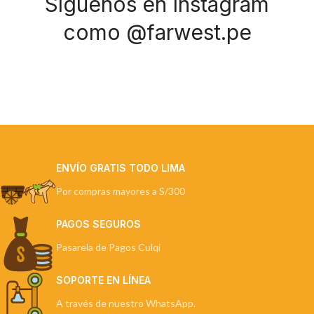
Síguenos en Instagram
como @farwest.pe
ENVÍO GRATIS TODO LIMA
Por compras mayores a S/300
PAGOS SEGUROS
Pasarela de Pagos Culqi
SOPORTE EN LÍNEA
A través de nuestro WhatsApp.