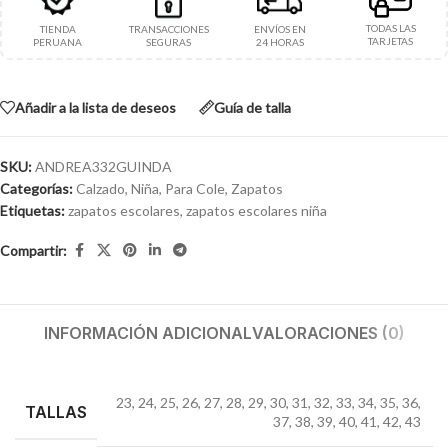
TODAS LAS
TIENDA
TRANSACCIONES
ENVÍOS EN
TARJETAS
PERUANA
SEGURAS
24 HORAS
Añadir a la lista de deseos
Guía de talla
SKU:
ANDREA332GUINDA
Categorías:
Calzado
,
Niña
,
Para Cole
,
Zapatos
Etiquetas:
zapatos escolares
,
zapatos escolares niña
Compartir:
INFORMACIÓN ADICIONAL
VALORACIONES (0)
23
,
24
,
25
,
26
,
27
,
28
,
29
,
30
,
31
,
32
,
33
,
34
,
35
,
36
,
TALLAS
37
,
38
,
39
,
40
,
41
,
42
,
43