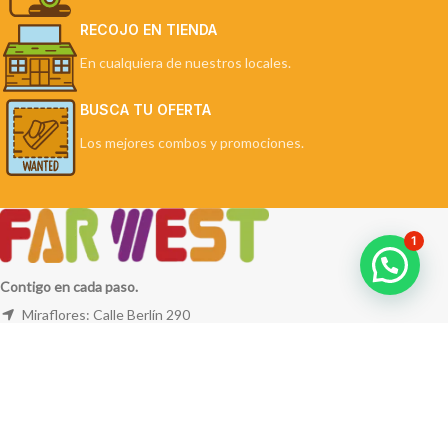
RECOJO EN TIENDA
En cualquiera de nuestros locales.
BUSCA TU OFERTA
Los mejores combos y promociones.
1
Contigo en cada paso.
Miraflores: Calle Berlín 290
La Molina: Av. Javier Prado Este 5254
Cel: +51 953 311 171
Correo:
ventas@farwest.pe