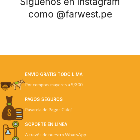
Síguenos en Instagram
como @farwest.pe
ENVÍO GRATIS TODO LIMA
Por compras mayores a S/300
PAGOS SEGUROS
Pasarela de Pagos Culqi
SOPORTE EN LÍNEA
A través de nuestro WhatsApp.