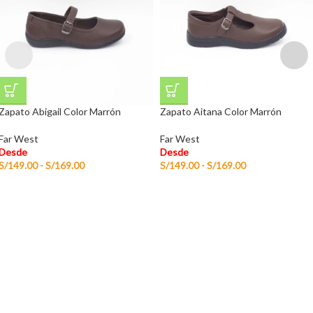
Zapato Abigail Color Marrón
Zapato Aitana Color Marrón
Far West
Far West
Desde
Desde
S/
149.00
-
S/
169.00
S/
149.00
-
S/
169.00