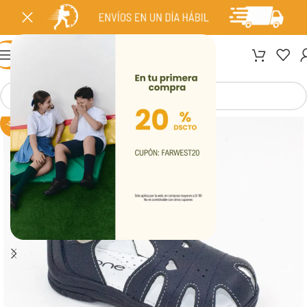
MENÚ
-30%