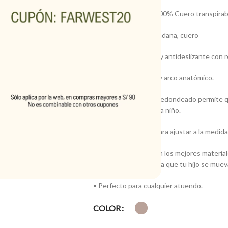
• Material Exterior: 100% Cuero transpirab
• Material Interior: Badana, cuero
• Suela: Goma suave y antideslizante con re
• Talonera reforzada y arco anatómico.
• Puntera: El diseño redondeado permite qu
protege el tobillo de la niño.
• Cierre: Cordones para ajustar a la medid
• Cómodo: Hecho con los mejores materiales
buena comodidad para que tu hijo se mueva,
• Perfecto para cualquier atuendo.
COLOR