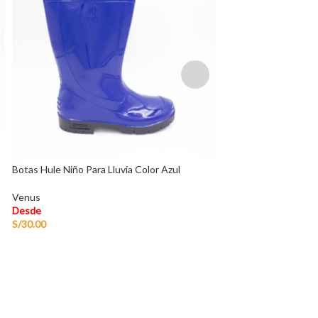
Botas Hule Niño Para Lluvia Color Azul
Botas Hule Niño Para 
Venus
Venus
Desde
Desde
S/
30.00
S/
30.00