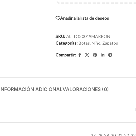
Añadir a la lista de deseos
SKU:
ALITO30049MARRON
Categorías:
Botas
,
Niño
,
Zapatos
Compartir:
INFORMACIÓN ADICIONAL
VALORACIONES (0)
27
,
28
,
29
,
30
,
31
,
32
,
33