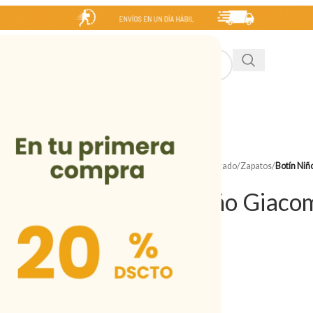
INICIO
NIÑA
NIÑO
MUJER
HOMBRE
SALE
Inicio
/
Tienda
/
Niño
/
Calzado
/
Zapatos
/
Botín Ni
Botín Niño Giaco
Marrón
Desde
FAR WEST