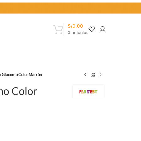
S/
0.00
0
artículos
ño Giacomo Color Marrón
mo Color