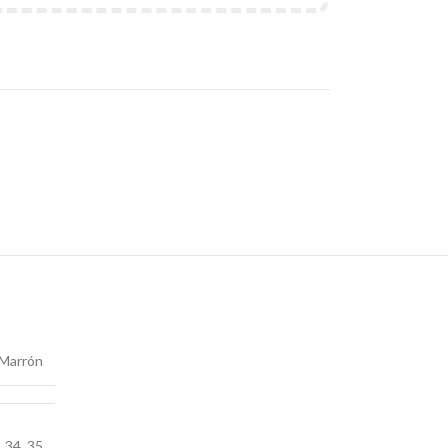
Marrón
,
34
,
35