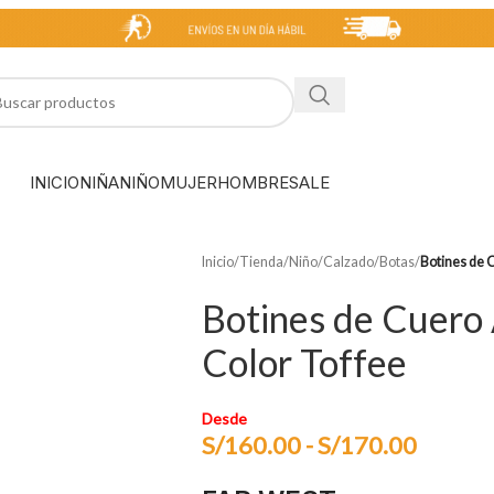
INICIO
NIÑA
NIÑO
MUJER
HOMBRE
SALE
Inicio
/
Tienda
/
Niño
/
Calzado
/
Botas
/
Botines de 
Botines de Cuero
Color Toffee
Desde
S/
160.00
-
S/
170.00