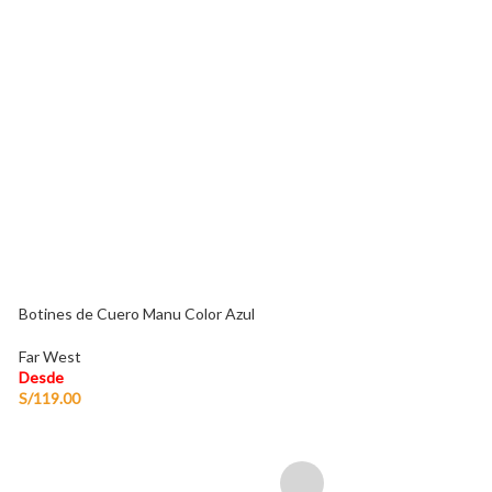
Zapato Piero 2.0 
Far West
Desde
S/
135.00
-
S/
149.
Botines de Cuero Manu Color Azul
Far West
Desde
S/
119.00