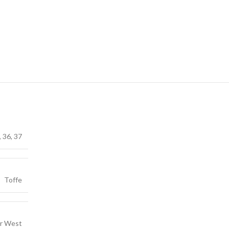
,
36
,
37
Toffe
ar West