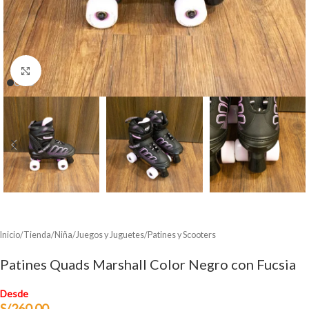
Clic para ampliar
Inicio
/
Tienda
/
Niña
/
Juegos y Juguetes
/
Patines y Scooters
Patines Quads Marshall Color Negro con Fucsia
Desde
S/
260.00