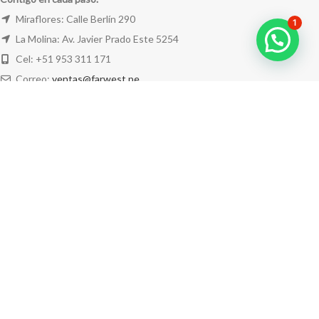
Miraflores: Calle Berlín 290
1
La Molina: Av. Javier Prado Este 5254
Cel: +51 953 311 171
Correo:
ventas@farwest.pe
NUESTRAS TIENDAS
TU PEDIDO
LA TIENDA
FAR WEST
TODOS LOS DERECHOS RESERVADOS.
Este sitio está protegido por reCAPTCHA y se aplican la
Política de privacidad
y los
Términos del servicio
de Google.