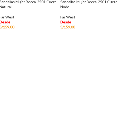
Sandalias Mujer Becca-2501 Cuero
Sandalias Mujer Becca-2501 Cuero
Natural
Nude
Far West
Far West
Desde
Desde
S/
159.00
S/
159.00