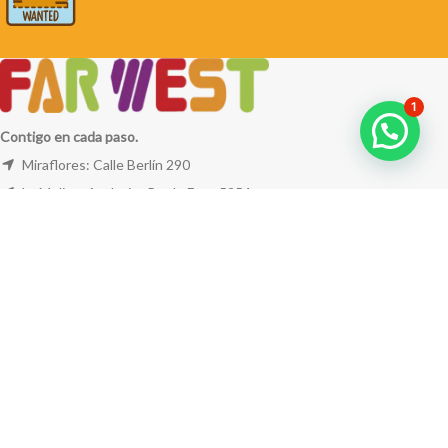
1
Contigo en cada paso.
Miraflores: Calle Berlín 290
La Molina: Av. Javier Prado Este 5254
Cel: +51 953 311 171
Correo:
ventas@farwest.pe
NUESTRAS TIENDAS
TU PEDIDO
LA TIENDA
FAR WEST
TODOS LOS DERECHOS RESERVADOS.