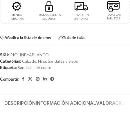
TODAS LAS
TIENDA
TRANSACCIONES
ENVÍOS EN
TARJETAS
PERUANA
SEGURAS
24 HORAS
Añadir a la lista de deseos
Guía de talla
SKU:
PIOLINBYABLANCO
Categorías:
Calzado
,
Niña
,
Sandalias y Slaps
Etiqueta:
Sandalias de cuero
Compartir:
DESCRIPCIÓN
INFORMACIÓN ADICIONAL
VALORACIONES