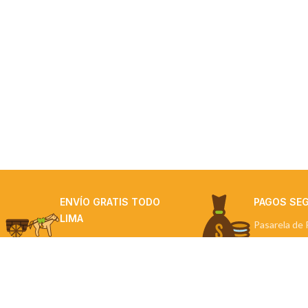
ENVÍO GRATIS TODO
PAGOS SE
LIMA
Pasarela de 
Por compras mayores a
S/300
NUESTRAS TIE
Contigo en cada paso.