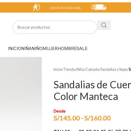
INICIO
NIÑA
NIÑO
MUJER
HOMBRE
SALE
Inicio
/
Tienda
/
Niña
/
Calzado
/
Sandalias y Slaps
/
S
Sandalias de Cuer
Color Manteca
Desde
S/
145.00
-
S/
160.00