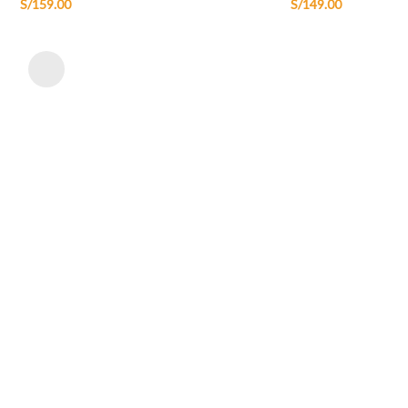
S/
159.00
S/
149.00