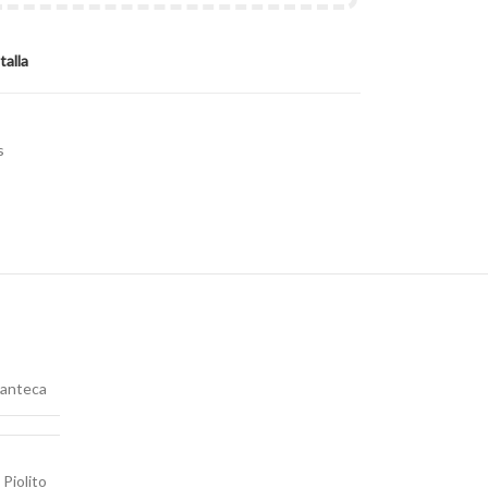
talla
s
anteca
Piolito