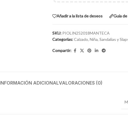
Añadir a la lista de deseos
Guía de 
SKU:
PIOLIN252018MANTECA
Categorías:
Calzado
,
Niña
,
Sandalias y Slap
Compartir:
INFORMACIÓN ADICIONAL
VALORACIONES (0)
M