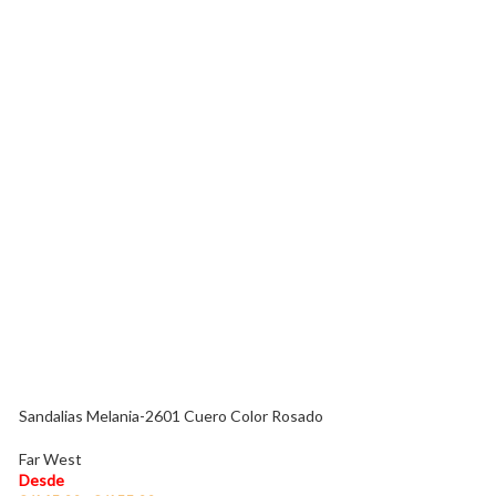
Taza Anti Derram
Color Negro
Desde
S/
149.00
Sandalias Melania-2601 Cuero Color Rosado
Far West
Desde