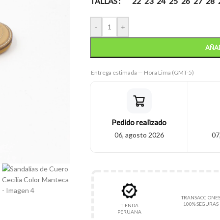
TALLAS
22
23
24
25
26
27
28
-
+
AÑAD
Entrega estimada — Hora Lima (GMT-5)
Pedido realizado
06, agosto 2026
07
TRANSACCIONE
100% SEGURAS
TIENDA
PERUANA