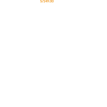
S/
149.00