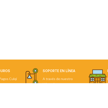
GUROS
SOPORTE EN LÍNEA
Pagos Culqi
A través de nuestro
WhatsApp.
NDAS
TU PEDIDO